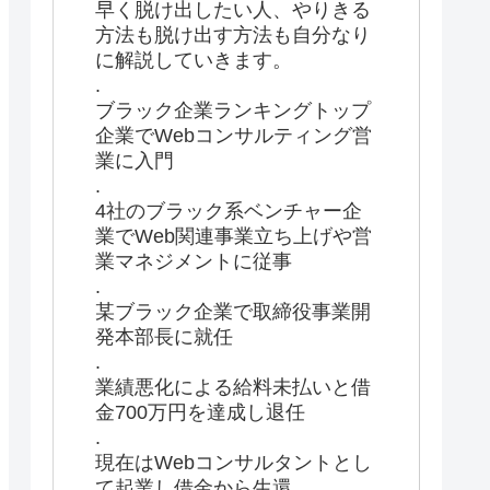
早く脱け出したい人、やりきる
方法も脱け出す方法も自分なり
に解説していきます。
.
ブラック企業ランキングトップ
企業でWebコンサルティング営
業に入門
.
4社のブラック系ベンチャー企
業でWeb関連事業立ち上げや営
業マネジメントに従事
.
某ブラック企業で取締役事業開
発本部長に就任
.
業績悪化による給料未払いと借
金700万円を達成し退任
.
現在はWebコンサルタントとし
て起業し借金から生還