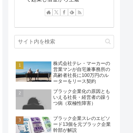
株式会社テレ・マーカーの
営業マンが自宅兼事務所の
高齢者社長に100万円のル
ーターをリース契約
ブラック企業化の原因とも
いえる社長・経営者の躁う
つ病（双極性障害）
ブラック企業スレのエピソ
ード13個を元ブラック企業
幹部が解説