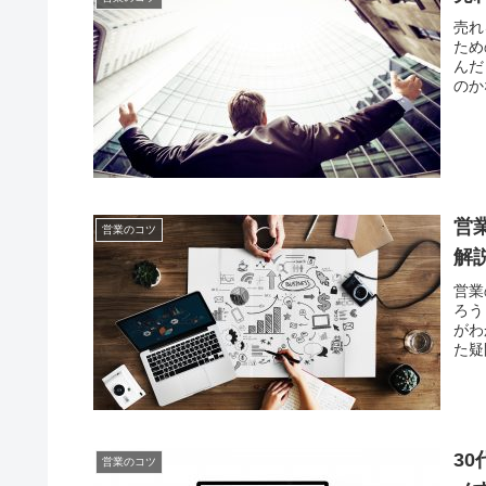
売れ
ため
んだ
のか
営
営業のコツ
解
営業
ろう
がわ
た疑
3
営業のコツ