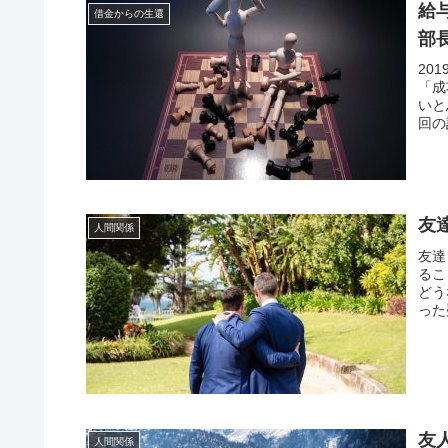
給
借金からの生還
部
20
「成
いと
回の
友
人間関係
友達
るこ
どう
った
友
人間関係