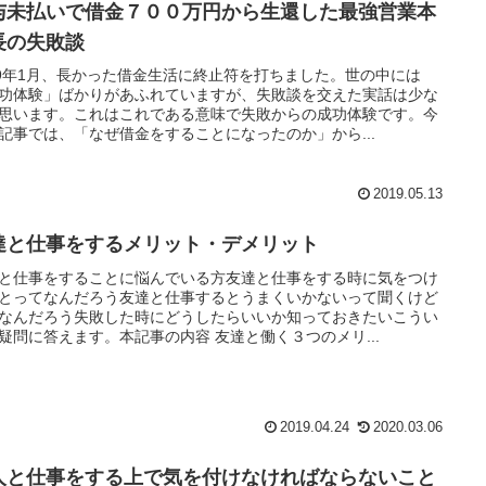
与未払いで借金７００万円から生還した最強営業本
長の失敗談
19年1月、長かった借金生活に終止符を打ちました。世の中には
功体験」ばかりがあふれていますが、失敗談を交えた実話は少な
思います。これはこれである意味で失敗からの成功体験です。今
記事では、「なぜ借金をすることになったのか」から...
2019.05.13
達と仕事をするメリット・デメリット
と仕事をすることに悩んでいる方友達と仕事をする時に気をつけ
とってなんだろう友達と仕事するとうまくいかないって聞くけど
なんだろう失敗した時にどうしたらいいか知っておきたいこうい
疑問に答えます。本記事の内容 友達と働く３つのメリ...
2019.04.24
2020.03.06
人と仕事をする上で気を付けなければならないこと