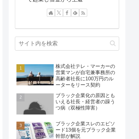
株式会社テレ・マーカーの
営業マンが自宅兼事務所の
高齢者社長に100万円のル
ーターをリース契約
ブラック企業化の原因とも
いえる社長・経営者の躁う
つ病（双極性障害）
ブラック企業スレのエピソ
ード13個を元ブラック企業
幹部が解説