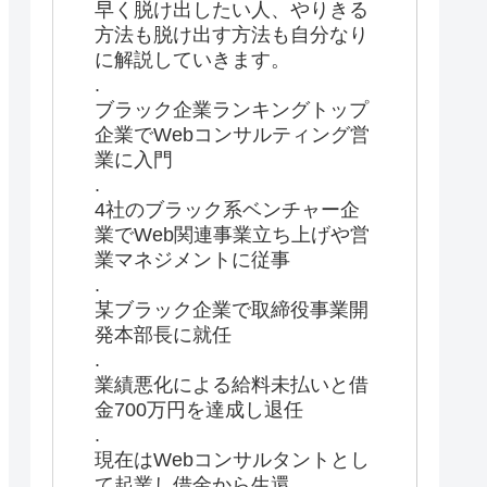
早く脱け出したい人、やりきる
方法も脱け出す方法も自分なり
に解説していきます。
.
ブラック企業ランキングトップ
企業でWebコンサルティング営
業に入門
.
4社のブラック系ベンチャー企
業でWeb関連事業立ち上げや営
業マネジメントに従事
.
某ブラック企業で取締役事業開
発本部長に就任
.
業績悪化による給料未払いと借
金700万円を達成し退任
.
現在はWebコンサルタントとし
て起業し借金から生還