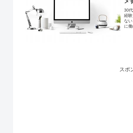
メ
30
経験
ない
に働
スポ