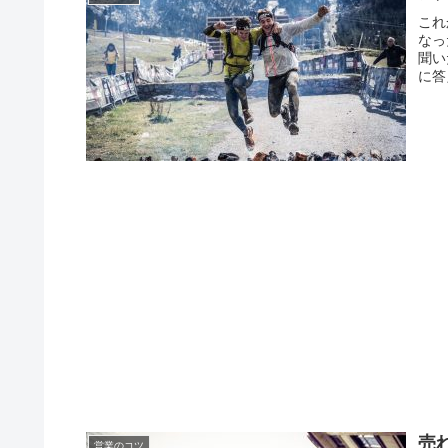
これ
なっ
聞い
に答
売
営業のコツ