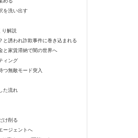
集める
訳を洗い出す
くり解説
？と誘われ詐欺事件に巻き込まれる
金と家賃滞納で闇の世界へ
ティング
待つ無敵モード突入
した流れ
だけ削る
エージェントへ