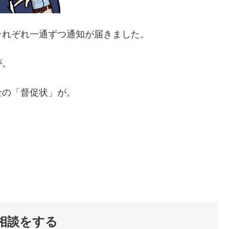
それぞれ一通ずつ通知が届きました。
が。
金の「督促状」が。
相談をする