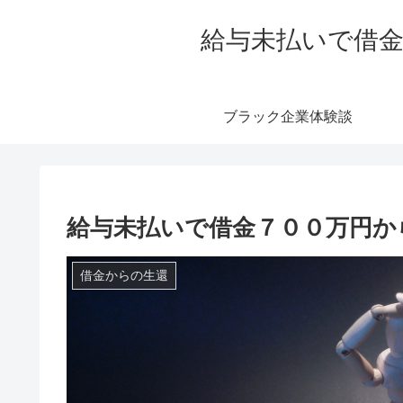
給与未払いで借金
ブラック企業体験談
給与未払いで借金７００万円か
借金からの生還