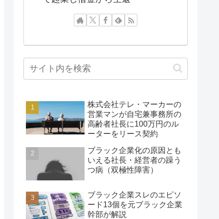
株式会社テレ・マーカーの
営業マンが自宅兼事務所の
高齢者社長に100万円のル
ーターをリース契約
ブラック企業化の原因とも
いえる社長・経営者の躁う
つ病（双極性障害）
ブラック企業スレのエピソ
ード13個を元ブラック企業
幹部が解説