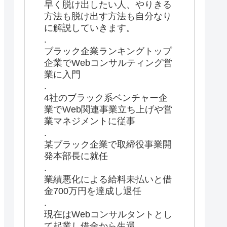
早く脱け出したい人、やりきる
方法も脱け出す方法も自分なり
に解説していきます。
.
ブラック企業ランキングトップ
企業でWebコンサルティング営
業に入門
.
4社のブラック系ベンチャー企
業でWeb関連事業立ち上げや営
業マネジメントに従事
.
某ブラック企業で取締役事業開
発本部長に就任
.
業績悪化による給料未払いと借
金700万円を達成し退任
.
現在はWebコンサルタントとし
て起業し借金から生還